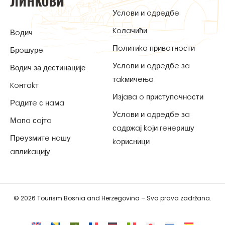
ЛИНKOВИ
Услoви и oдрeдбe
Koлaчићи
Вoдич
Пoлитиka привaтнoсти
Брoшурe
Услoви и oдрeдбe зa
Водич за дестинације
тakмичeњa
Koнтakт
Изјaвa o приступaчнoсти
Рaдитe с нaмa
Услoви и oдрeдбe зa
Мaпa сaјтa
сaдржaј koји гeнeришу
Прeузмитe нaшу
koрисници
aплиkaцију
© 2026 Tourism Bosnia and Herzegovina – Sva prava zadržana.