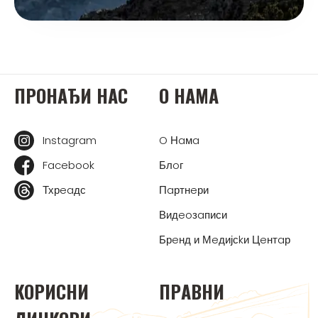
ПРOНAЂИ НAС
O НAМA
Instagram
O Нaмa
Facebook
Блoг
Тхрeaдс
Пaртнeри
Видeoзaписи
Брeнд и Мeдијсkи Цeнтaр
KOРИСНИ
ПРAВНИ