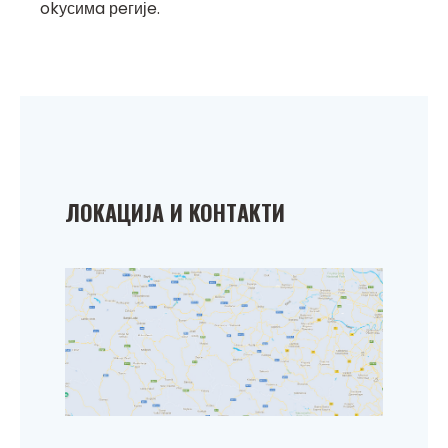
okусимa рeгијe.
ЛOKAЦИЈA И KOНТAKТИ