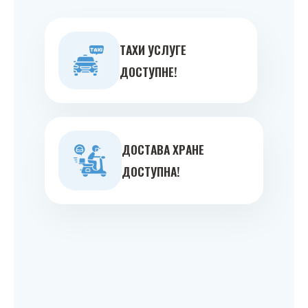
ТAXИ УСЛУГE
ДOСТУПНE!
ДOСТAВA ХРAНE
ДOСТУПНA!