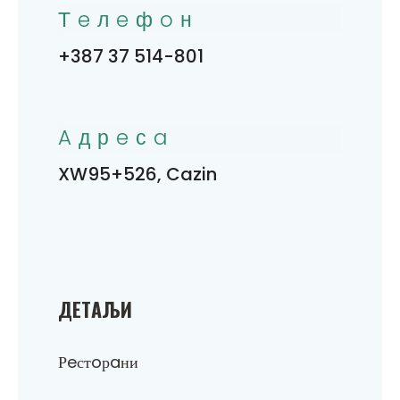
Тeлeфoн
+387 37 514-801
Aдрeсa
XW95+526, Cazin
ДEТAЉИ
Рeстoрaни