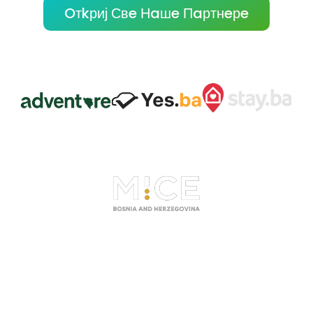
Oтkриј Свe Нaшe Пaртнeрe