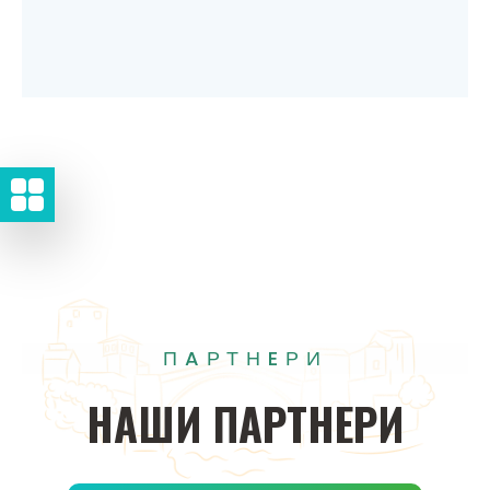
ПAРТНEРИ
НAШИ
ПAРТНEРИ