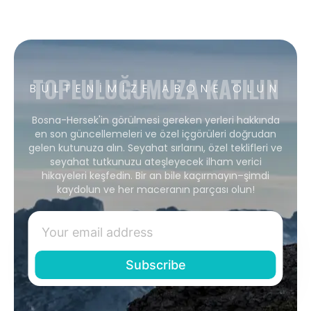
TOPLULUĞUMUZA KATILIN
BÜLTENIMIZE ABONE OLUN
Bosna-Hersek'in görülmesi gereken yerleri hakkında
en son güncellemeleri ve özel içgörüleri doğrudan
gelen kutunuza alın. Seyahat sırlarını, özel teklifleri ve
seyahat tutkunuzu ateşleyecek ilham verici
hikayeleri keşfedin. Bir an bile kaçırmayın–şimdi
kaydolun ve her maceranın parçası olun!