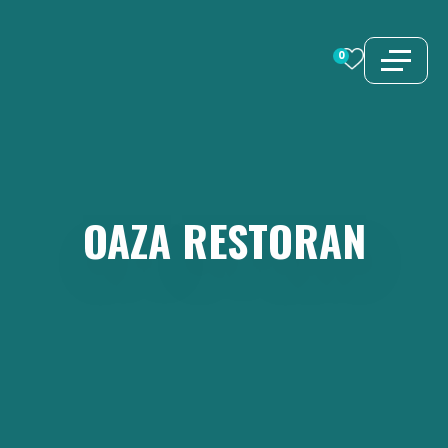
İçeriğe
atla
0
OAZA
RESTORAN