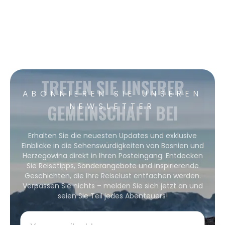
TRETEN SIE UNSERER
ABONNIEREN SIE UNSEREN
GEMEINSCHAFT BEI
NEWSLETTER
Erhalten Sie die neuesten Updates und exklusive
Einblicke in die Sehenswürdigkeiten von Bosnien und
Herzegowina direkt in Ihren Posteingang. Entdecken
Sie Reisetipps, Sonderangebote und inspirierende
Geschichten, die Ihre Reiselust entfachen werden.
Verpassen Sie nichts – melden Sie sich jetzt an und
seien Sie Teil jedes Abenteuers!