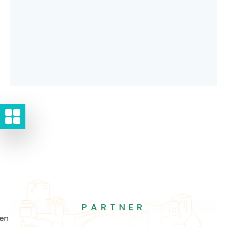
PARTNER
gen