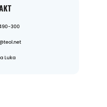
AKT
 490-300
@teol.net
a Luka