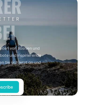
RER
ETTER
EI
keiten von Bosnien und
bote und inspirierende
n Sie sich jetzt an und