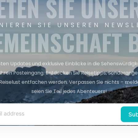
ETEN SIE UNSE
NIEREN SIE UNSEREN NEWSL
EMEINSCHAFT B
sten Updates und exklusive Einblicke in die Sehenswürdig
 Ihren Posteingang. Entdecken Sie Reisetipps, Sonderange
Reiselust entfachen werden. Verpassen Sie nichts – melde
seien Sie Teil jedes Abenteuers!