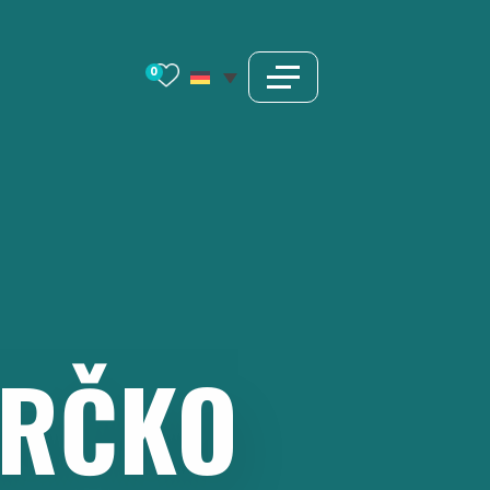
0
RČKO