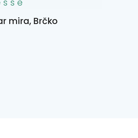
esse
ar mira, Brčko