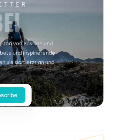
ETTER
EI
keiten von Bosnien und
bote und inspirierende
n Sie sich jetzt an und