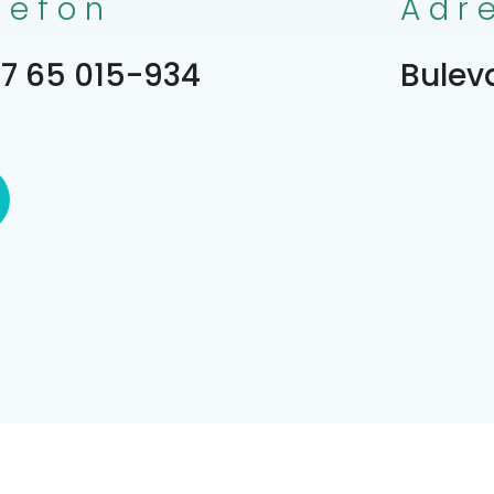
lefon
Adr
7 65 015-934
Bulev