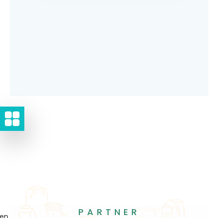
PARTNER
gen