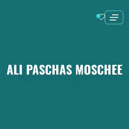
Zum
Inhalt
0
springen
ALI
PASCHAS
MOSCHEE