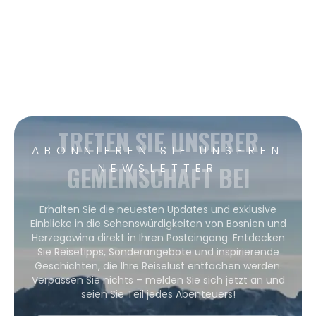
TRETEN SIE UNSERER
ABONNIEREN SIE UNSEREN
GEMEINSCHAFT BEI
NEWSLETTER
Erhalten Sie die neuesten Updates und exklusive
Einblicke in die Sehenswürdigkeiten von Bosnien und
Herzegowina direkt in Ihren Posteingang. Entdecken
Sie Reisetipps, Sonderangebote und inspirierende
Geschichten, die Ihre Reiselust entfachen werden.
Verpassen Sie nichts – melden Sie sich jetzt an und
seien Sie Teil jedes Abenteuers!