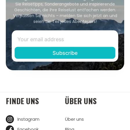
Sie Reisetipps, Sonderangebote und inspirierende
Geschichten, die Ihre Reiselust entfachen werden.
Verpassen Sie nichts – melden Sie sich jetzt an und
seien Sie Teil jedes Abenteuers!
FINDE UNS
ÜBER UNS
Instagram
Über uns
Facebook
Blog