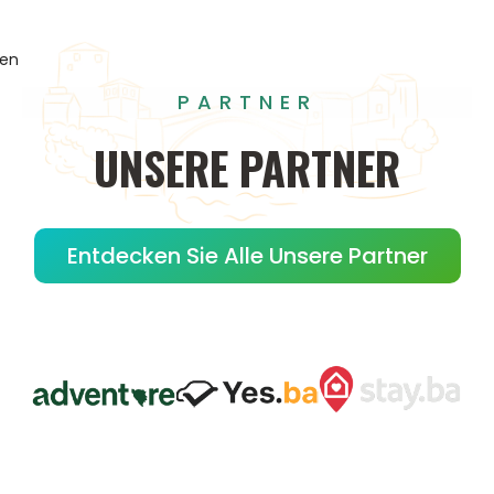
gen
PARTNER
UNSERE
PARTNER
Entdecken Sie Alle Unsere Partner