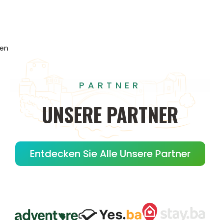
gen
PARTNER
UNSERE
PARTNER
Entdecken Sie Alle Unsere Partner