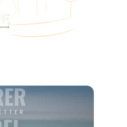
RER
ETTER