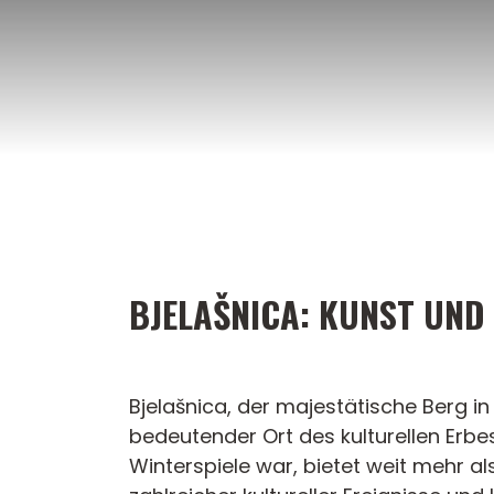
Zum
Inhalt
springen
BJELAŠNICA: KUNST UND
Bjelašnica, der majestätische Berg in
bedeutender Ort des kulturellen Erb
Winterspiele war, bietet weit mehr a