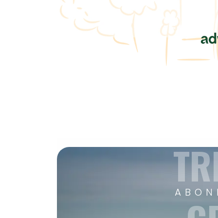
TR
ABON