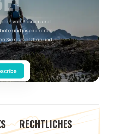
EI
keiten von Bosnien und
bote und inspirierende
n Sie sich jetzt an und
KS
RECHTLICHES