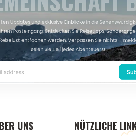
EMEINSCHAFT B
sten Updates und exklusive Einblicke in die Sehenswürdig
 Ihren Posteingang. Entdecken Sie Reisetipps, Sonderange
Reiselust entfachen werden. Verpassen Sie nichts – melde
seien Sie Teil jedes Abenteuers!
BER UNS
NÜTZLICHE LIN