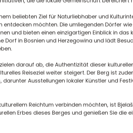
 Initiativen, die die lokale Gemeinschaft bereichert
einem beliebten Ziel für Naturliebhaber und Kulturinte
n entdecken möchten. Die umliegenden Dörfer wi
nen und bieten einen einzigartigen Einblick in das k
e Dorf in Bosnien und Herzegowina und lädt Besuch
eben.
len darauf ab, die Authentizität dieser kulturell
turelles Reiseziel weiter steigert. Der Berg ist zud
darunter Ausstellungen lokaler Künstler und Festiv
t kulturellem Reichtum verbinden möchten, ist Bjelaš
rellen Erbes dieses Berges und genießen Sie die e