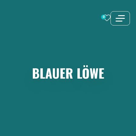
Zum
Inhalt
0
springen
BLAUER
LÖWE