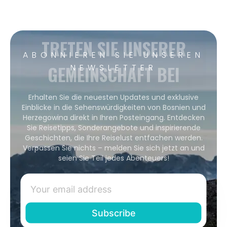
TRETEN SIE UNSERER
ABONNIEREN SIE UNSEREN
GEMEINSCHAFT BEI
NEWSLETTER
Erhalten Sie die neuesten Updates und exklusive
Einblicke in die Sehenswürdigkeiten von Bosnien und
Herzegowina direkt in Ihren Posteingang. Entdecken
Sie Reisetipps, Sonderangebote und inspirierende
Geschichten, die Ihre Reiselust entfachen werden.
Verpassen Sie nichts – melden Sie sich jetzt an und
seien Sie Teil jedes Abenteuers!