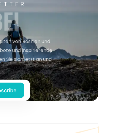
ETTER
EI
keiten von Bosnien und
bote und inspirierende
n Sie sich jetzt an und