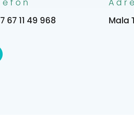
lefon
Adr
7 67 11 49 968
Mala 