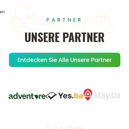
gen
PARTNER
UNSERE
PARTNER
Entdecken Sie Alle Unsere Partner