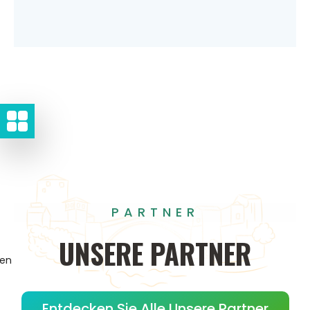
PARTNER
UNSERE
PARTNER
gen
Entdecken Sie Alle Unsere Partner