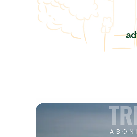
TR
ABON