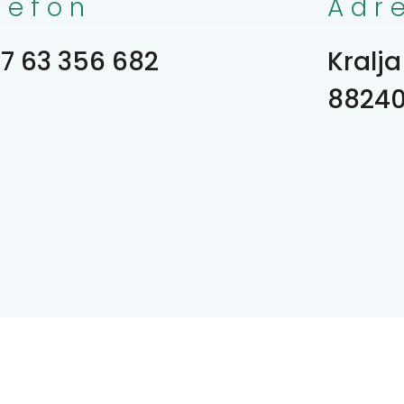
lefon
Adr
7 63 356 682
Kralja
8824