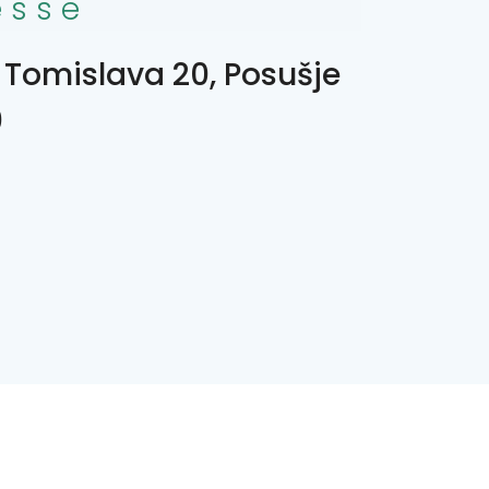
esse
 Tomislava 20, Posušje
0