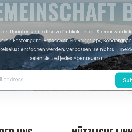
EMEINSCHAFT B
sten Updates und exklusive Einblicke in die Sehenswürdig
 Ihren Posteingang. Entdecken Sie Reisetipps, Sonderange
Reiselust entfachen werden. Verpassen Sie nichts – melde
seien Sie Teil jedes Abenteuers!