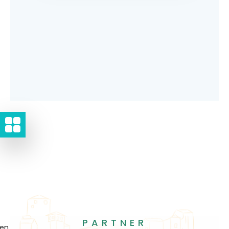
PARTNER
gen