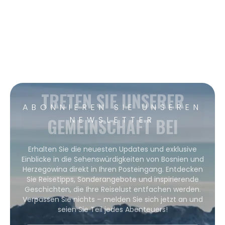
TRETEN SIE UNSERER
ABONNIEREN SIE UNSEREN
GEMEINSCHAFT BEI
NEWSLETTER
Erhalten Sie die neuesten Updates und exklusive
Einblicke in die Sehenswürdigkeiten von Bosnien und
Herzegowina direkt in Ihren Posteingang. Entdecken
Sie Reisetipps, Sonderangebote und inspirierende
Geschichten, die Ihre Reiselust entfachen werden.
Verpassen Sie nichts – melden Sie sich jetzt an und
seien Sie Teil jedes Abenteuers!