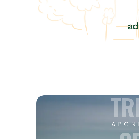
TR
ABON