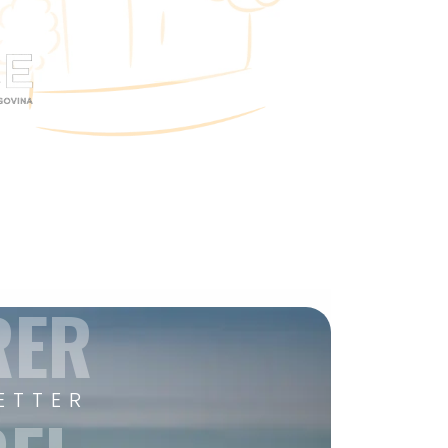
RER
ETTER