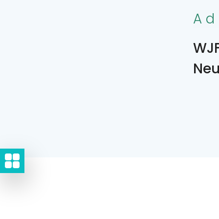
Ad
WJF
Ne