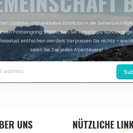
EMEINSCHAFT B
sten Updates und exklusive Einblicke in die Sehenswürdig
 Ihren Posteingang. Entdecken Sie Reisetipps, Sonderange
Reiselust entfachen werden. Verpassen Sie nichts – melde
seien Sie Teil jedes Abenteuers!
BER UNS
NÜTZLICHE LIN