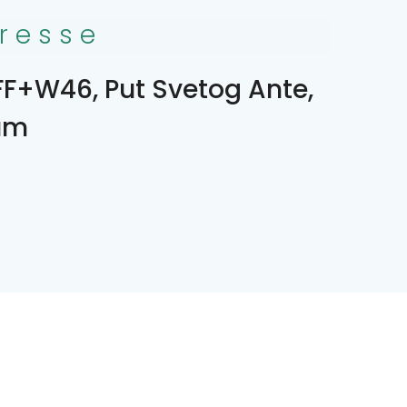
resse
F+W46, Put Svetog Ante,
um