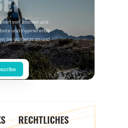
EI
keiten von Bosnien und
bote und inspirierende
n Sie sich jetzt an und
KS
RECHTLICHES