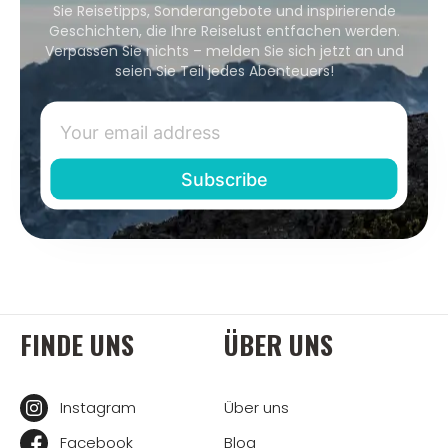
Sie Reisetipps, Sonderangebote und inspirierende
Geschichten, die Ihre Reiselust entfachen werden.
Verpassen Sie nichts – melden Sie sich jetzt an und
seien Sie Teil jedes Abenteuers!
FINDE UNS
ÜBER UNS
Instagram
Über uns
Facebook
Blog