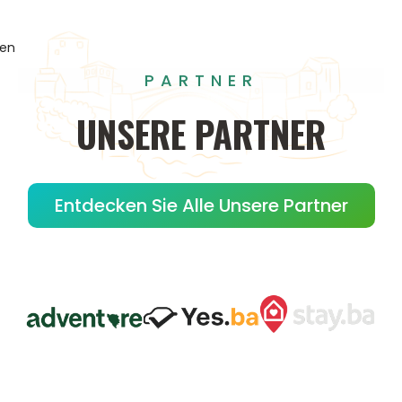
gen
PARTNER
UNSERE
PARTNER
Entdecken Sie Alle Unsere Partner