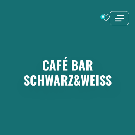
Zum
Inhalt
0
springen
CAFÉ
BAR
SCHWARZ&WEISS