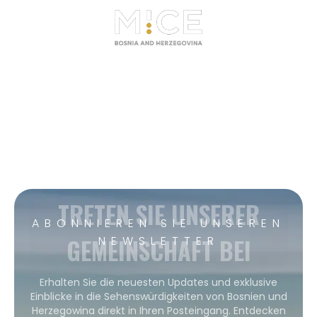
TRETEN SIE UNSERER
ABONNIEREN SIE UNSEREN
GEMEINSCHAFT BEI
NEWSLETTER
Erhalten Sie die neuesten Updates und exklusive
Einblicke in die Sehenswürdigkeiten von Bosnien und
Herzegowina direkt in Ihren Posteingang. Entdecken