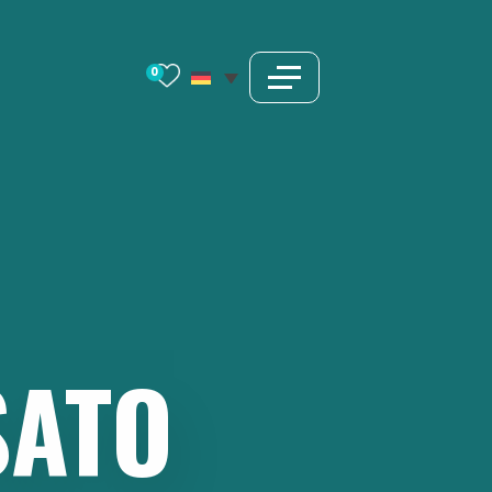
0
SATO