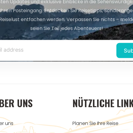
sten Updates und exklusive Einblicke in die Sehenswürdig
 Ihren Posteingang. Entdecken Sie Reisetipps, Sonderange
Reiselust entfachen werden. Verpassen Sie nichts – melde
seien Sie Teil jedes Abenteuers!
BER UNS
NÜTZLICHE LIN
er uns
Planen Sie Ihre Reise