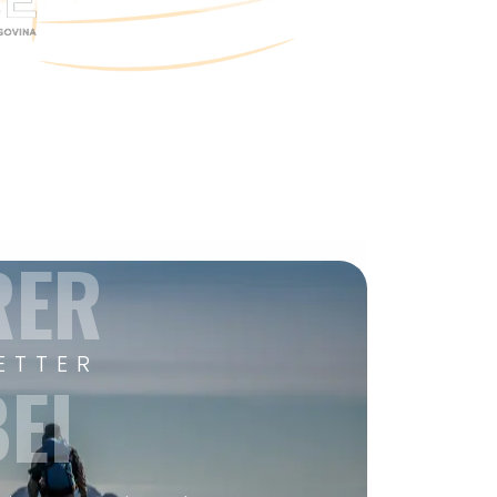
RER
ETTER
EI