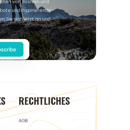
keiten von Bosnien und
bote und inspirierende
n Sie sich jetzt an und
KS
RECHTLICHES
AGB