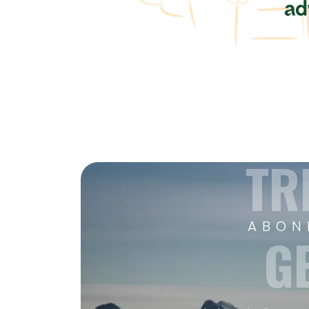
TR
ABON
G