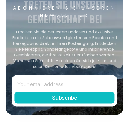
TRETEN SIE UNSERER
ABONNIEREN SIE UNSEREN
GEMEINSCHAFT BEI
NEWSLETTER
Erhalten Sie die neuesten Updates und exklusive
Einblicke in die Sehenswürdigkeiten von Bosnien und
Herzegowina direkt in Ihren Posteingang. Entdecken
Sie Reisetipps, Sonderangebote und inspirierende
Geschichten, die Ihre Reiselust entfachen werden.
Verpassen Sie nichts – melden Sie sich jetzt an und
seien Sie Teil jedes Abenteuers!