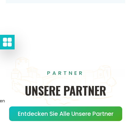
PARTNER
UNSERE
PARTNER
gen
Entdecken Sie Alle Unsere Partner