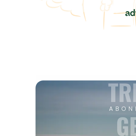
TR
ABON
G