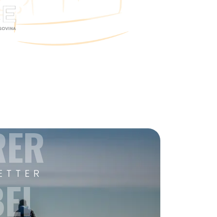
RER
ETTER
EI