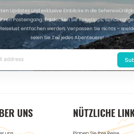
sten Updates und exklusive Einblicke in die Sehenswürdig
 Ihren Posteingang. Entdecken Sie Reisetipps, Sonderange
Reiselust entfachen werden. Verpassen Sie nichts – melde
seien Sie Teil jedes Abenteuers!
BER UNS
NÜTZLICHE LIN
er uns
Planen Sie Ihre Reise