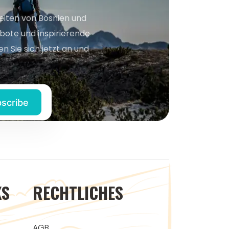
keiten von Bosnien und
bote und inspirierende
n Sie sich jetzt an und
KS
RECHTLICHES
AGB