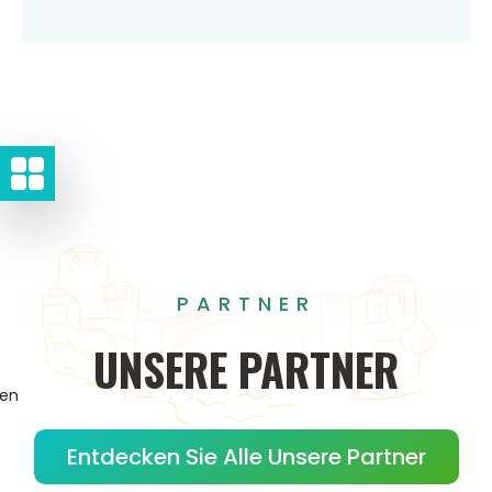
PARTNER
UNSERE
PARTNER
gen
Entdecken Sie Alle Unsere Partner