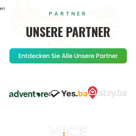
gen
PARTNER
UNSERE
PARTNER
Entdecken Sie Alle Unsere Partner