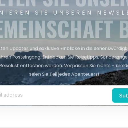
NIEREN SIE UNSEREN NEWSL
EMEINSCHAFT B
sten Updates und exklusive Einblicke in die Sehenswürdig
 Ihren Posteingang. Entdecken Sie Reisetipps, Sonderange
Reiselust entfachen werden. Verpassen Sie nichts – melde
seien Sie Teil jedes Abenteuers!