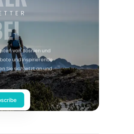
ETTER
EI
keiten von Bosnien und
bote und inspirierende
n Sie sich jetzt an und