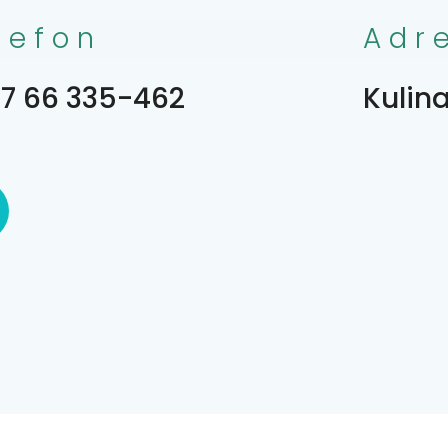
lefon
Adr
7 66 335-462
Kulin