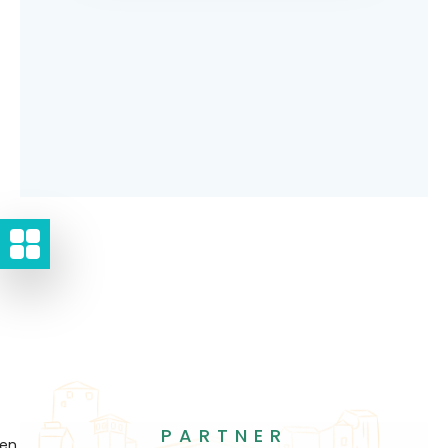
PARTNER
gen