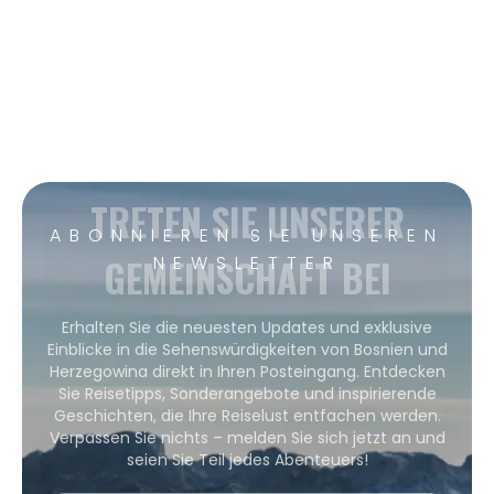
TRETEN SIE UNSERER
ABONNIEREN SIE UNSEREN
GEMEINSCHAFT BEI
NEWSLETTER
Erhalten Sie die neuesten Updates und exklusive
Einblicke in die Sehenswürdigkeiten von Bosnien und
Herzegowina direkt in Ihren Posteingang. Entdecken
Sie Reisetipps, Sonderangebote und inspirierende
Geschichten, die Ihre Reiselust entfachen werden.
Verpassen Sie nichts – melden Sie sich jetzt an und
seien Sie Teil jedes Abenteuers!