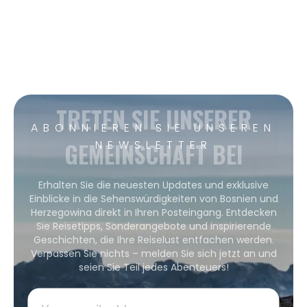
TRETEN SIE UNSERER
ABONNIEREN SIE UNSEREN
GEMEINSCHAFT BEI
NEWSLETTER
Erhalten Sie die neuesten Updates und exklusive
Einblicke in die Sehenswürdigkeiten von Bosnien und
Herzegowina direkt in Ihren Posteingang. Entdecken
Sie Reisetipps, Sonderangebote und inspirierende
Geschichten, die Ihre Reiselust entfachen werden.
Verpassen Sie nichts – melden Sie sich jetzt an und
seien Sie Teil jedes Abenteuers!