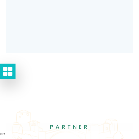
PARTNER
gen