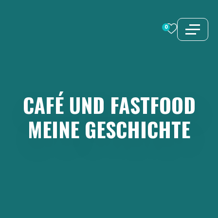
Zum
Inhalt
0
springen
CAFÉ
UND
FASTFOOD
MEINE
GESCHICHTE