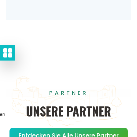
PARTNER
UNSERE
PARTNER
gen
Entdecken Sie Alle Unsere Partner