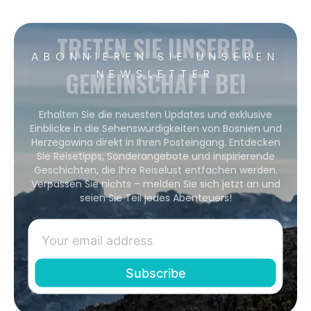
TRETEN SIE UNSERER
ABONNIEREN SIE UNSEREN
GEMEINSCHAFT BEI
NEWSLETTER
Erhalten Sie die neuesten Updates und exklusive
Einblicke in die Sehenswürdigkeiten von Bosnien und
Herzegowina direkt in Ihren Posteingang. Entdecken
Sie Reisetipps, Sonderangebote und inspirierende
Geschichten, die Ihre Reiselust entfachen werden.
Verpassen Sie nichts – melden Sie sich jetzt an und
seien Sie Teil jedes Abenteuers!