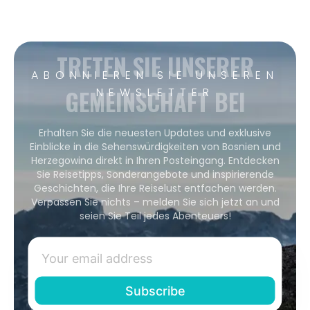
TRETEN SIE UNSERER
ABONNIEREN SIE UNSEREN
GEMEINSCHAFT BEI
NEWSLETTER
Erhalten Sie die neuesten Updates und exklusive
Einblicke in die Sehenswürdigkeiten von Bosnien und
Herzegowina direkt in Ihren Posteingang. Entdecken
Sie Reisetipps, Sonderangebote und inspirierende
Geschichten, die Ihre Reiselust entfachen werden.
Verpassen Sie nichts – melden Sie sich jetzt an und
seien Sie Teil jedes Abenteuers!