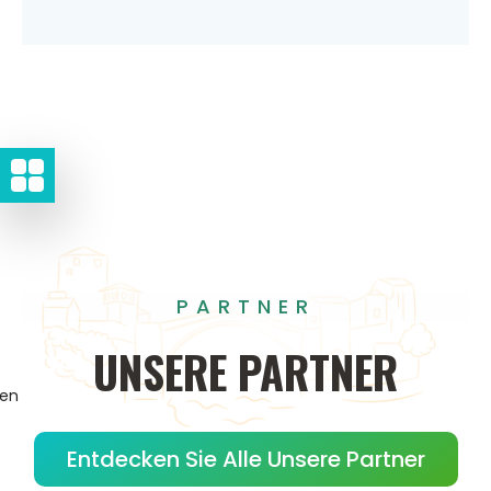
PARTNER
UNSERE
PARTNER
gen
Entdecken Sie Alle Unsere Partner