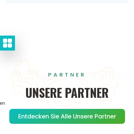
PARTNER
UNSERE
PARTNER
gen
Entdecken Sie Alle Unsere Partner