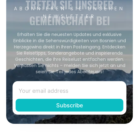
TRETEN SIE UNSERER
ABONNIEREN SIE UNSEREN
GEMEINSCHAFT BEI
NEWSLETTER
Erhalten Sie die neuesten Updates und exklusive
Einblicke in die Sehenswürdigkeiten von Bosnien und
Herzegowina direkt in Ihren Posteingang. Entdecken
Sie Reisetipps, Sonderangebote und inspirierende
Geschichten, die Ihre Reiselust entfachen werden.
Verpassen Sie nichts – melden Sie sich jetzt an und
seien Sie Teil jedes Abenteuers!