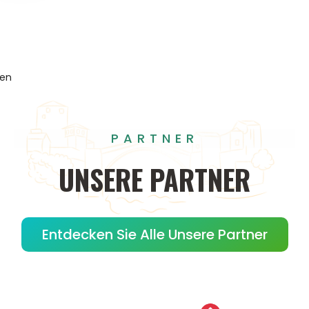
gen
PARTNER
UNSERE
PARTNER
Entdecken Sie Alle Unsere Partner