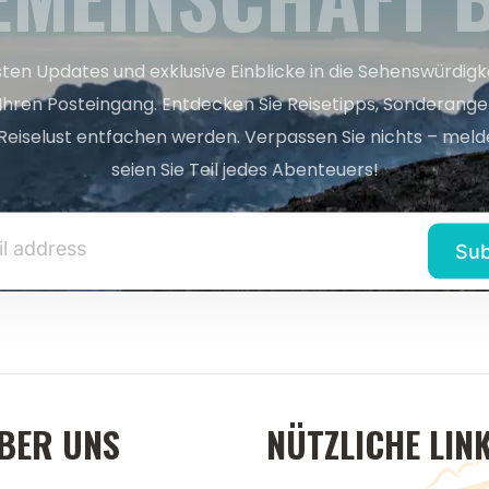
sten Updates und exklusive Einblicke in die Sehenswürdig
 Ihren Posteingang. Entdecken Sie Reisetipps, Sonderange
Reiselust entfachen werden. Verpassen Sie nichts – melde
seien Sie Teil jedes Abenteuers!
BER UNS
NÜTZLICHE LIN