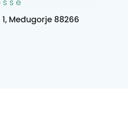
esse
i 1, Međugorje 88266