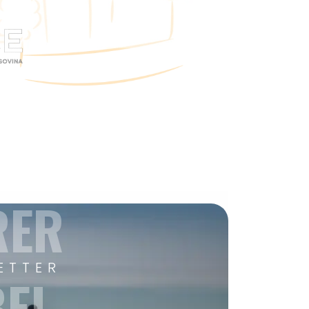
RER
ETTER
EI