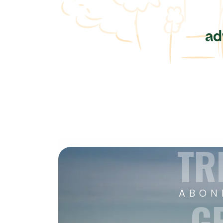
TR
ABON
G