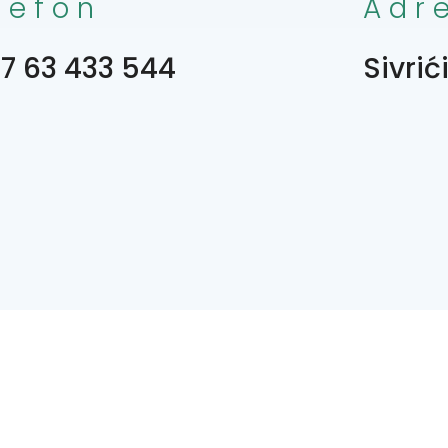
lefon
Adr
7 63 433 544
Sivrić