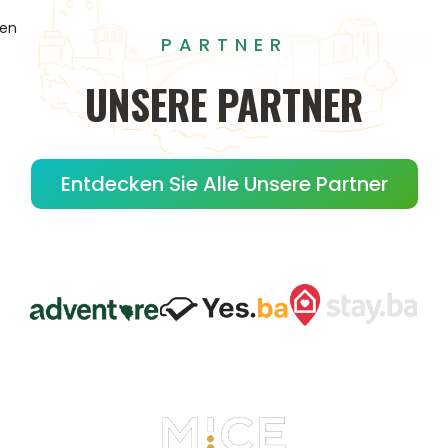
gen
PARTNER
UNSERE
PARTNER
Entdecken Sie Alle Unsere Partner