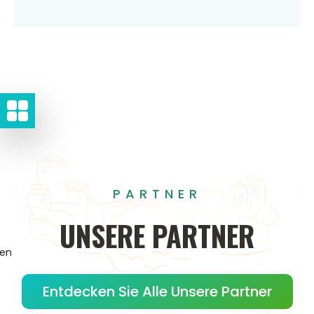
PARTNER
UNSERE
PARTNER
gen
Entdecken Sie Alle Unsere Partner