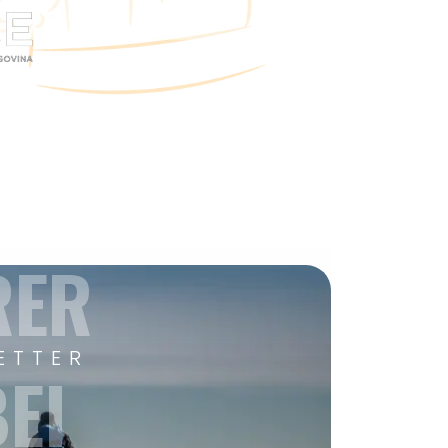
RER
ETTER
EI