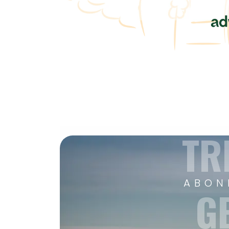
TR
ABON
G