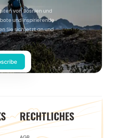
keiten von Bosnien und
bote und inspirierende
n Sie sich jetzt an und
KS
RECHTLICHES
AGB