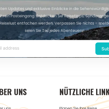
sten Updates und exklusive Einblicke in die Sehenswürdig
 Ihren Posteingang. Entdecken Sie Reisetipps, Sonderange
Reiselust entfachen werden. Verpassen Sie nichts – melde
seien Sie Teil jedes Abenteuers!
BER UNS
NÜTZLICHE LIN
er uns
Planen Sie Ihre Reise