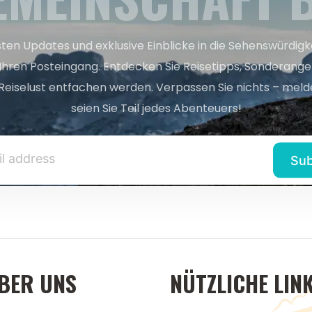
sten Updates und exklusive Einblicke in die Sehenswürdig
 Ihren Posteingang. Entdecken Sie Reisetipps, Sonderange
Reiselust entfachen werden. Verpassen Sie nichts – melde
seien Sie Teil jedes Abenteuers!
BER UNS
NÜTZLICHE LIN