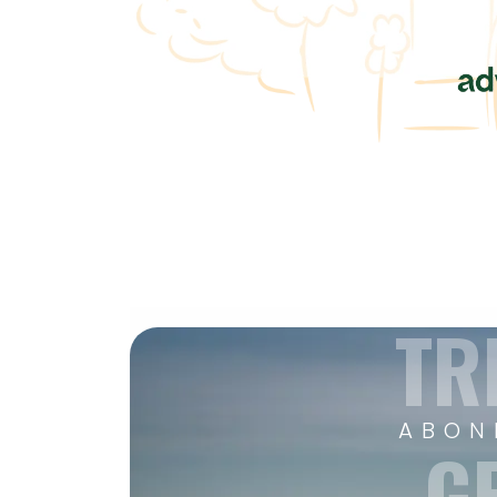
TR
ABON
G