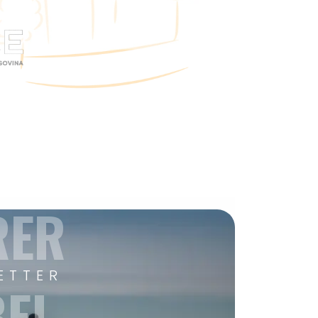
RER
ETTER
EI