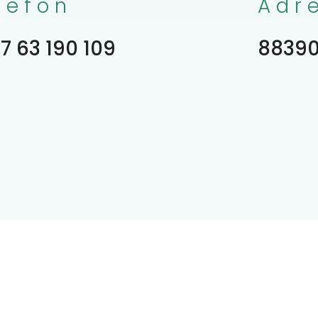
lefon
Adr
7 63 190 109
88390