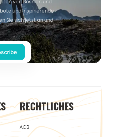
keiten von Bosnien und
bote und inspirierende
n Sie sich jetzt an und
KS
RECHTLICHES
AGB