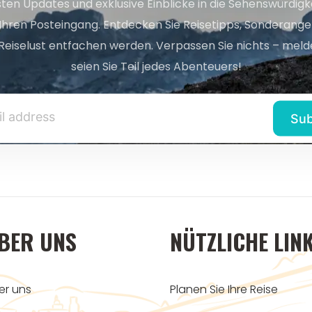
sten Updates und exklusive Einblicke in die Sehenswürdig
 Ihren Posteingang. Entdecken Sie Reisetipps, Sonderange
Reiselust entfachen werden. Verpassen Sie nichts – melde
seien Sie Teil jedes Abenteuers!
BER UNS
NÜTZLICHE LIN
er uns
Planen Sie Ihre Reise