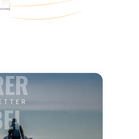
RER
ETTER
EI