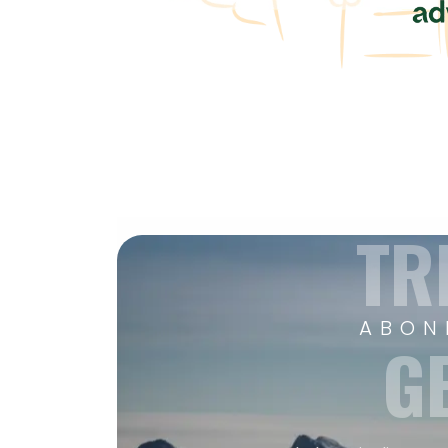
TR
ABON
G