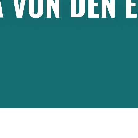
A
VON
DEN