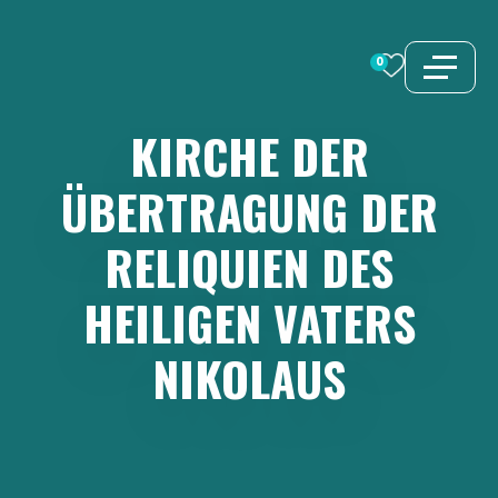
Zum
Inhalt
0
springen
KIRCHE
DER
ÜBERTRAGUNG
DER
RELIQUIEN
DES
HEILIGEN
VATERS
NIKOLAUS