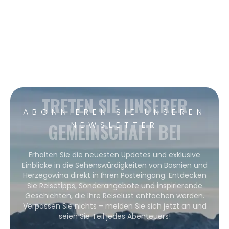
TRETEN SIE UNSERER
ABONNIEREN SIE UNSEREN
GEMEINSCHAFT BEI
NEWSLETTER
Erhalten Sie die neuesten Updates und exklusive
Einblicke in die Sehenswürdigkeiten von Bosnien und
Herzegowina direkt in Ihren Posteingang. Entdecken
Sie Reisetipps, Sonderangebote und inspirierende
Geschichten, die Ihre Reiselust entfachen werden.
Verpassen Sie nichts – melden Sie sich jetzt an und
seien Sie Teil jedes Abenteuers!