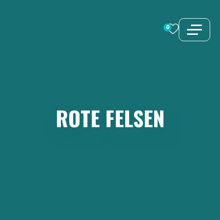
Zum
Inhalt
0
springen
ROTE
FELSEN