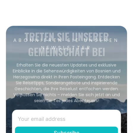
TRETEN SIE UNSERER
ABONNIEREN SIE UNSEREN
GEMEINSCHAFT BEI
NEWSLETTER
Erhalten Sie die neuesten Updates und exklusive
Einblicke in die Sehenswürdigkeiten von Bosnien und
Herzegowina direkt in Ihren Posteingang. Entdecken
Sie Reisetipps, Sonderangebote und inspirierende
Geschichten, die Ihre Reiselust entfachen werden.
Verpassen Sie nichts – melden Sie sich jetzt an und
seien Sie Teil jedes Abenteuers!