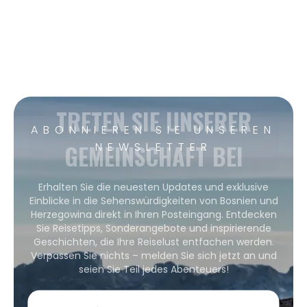
TRETEN SIE UNSERER
ABONNIEREN SIE UNSEREN
GEMEINSCHAFT BEI
NEWSLETTER
Erhalten Sie die neuesten Updates und exklusive
Einblicke in die Sehenswürdigkeiten von Bosnien und
Herzegowina direkt in Ihren Posteingang. Entdecken
Sie Reisetipps, Sonderangebote und inspirierende
Geschichten, die Ihre Reiselust entfachen werden.
Verpassen Sie nichts – melden Sie sich jetzt an und
seien Sie Teil jedes Abenteuers!