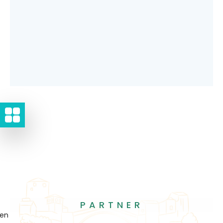
PARTNER
gen