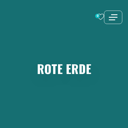
Zum
Inhalt
0
springen
ROTE
ERDE