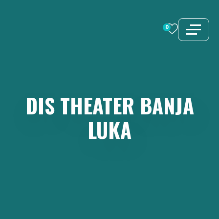
Zum
Inhalt
0
springen
DIS
THEATER
BANJA
LUKA