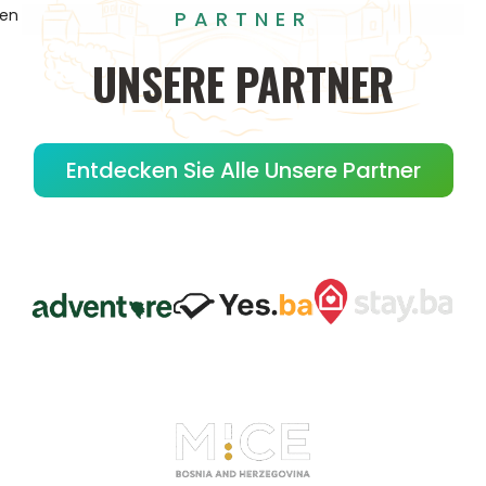
gen
PARTNER
UNSERE
PARTNER
Entdecken Sie Alle Unsere Partner