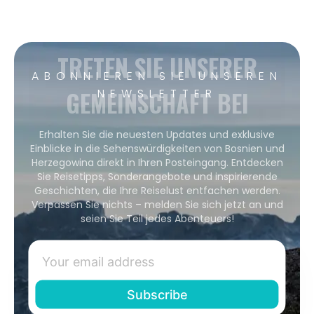
TRETEN SIE UNSERER
ABONNIEREN SIE UNSEREN
GEMEINSCHAFT BEI
NEWSLETTER
Erhalten Sie die neuesten Updates und exklusive
Einblicke in die Sehenswürdigkeiten von Bosnien und
Herzegowina direkt in Ihren Posteingang. Entdecken
Sie Reisetipps, Sonderangebote und inspirierende
Geschichten, die Ihre Reiselust entfachen werden.
Verpassen Sie nichts – melden Sie sich jetzt an und
seien Sie Teil jedes Abenteuers!