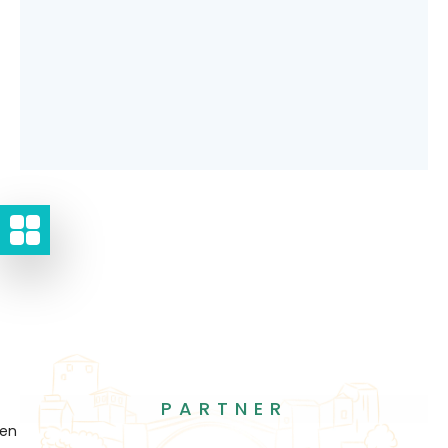
PARTNER
gen