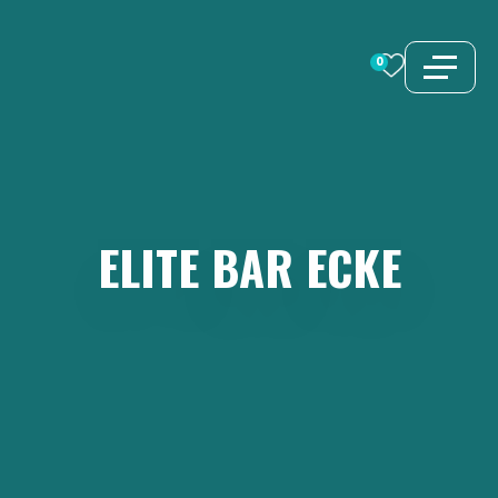
Zum
Inhalt
0
springen
ELITE
BAR
ECKE