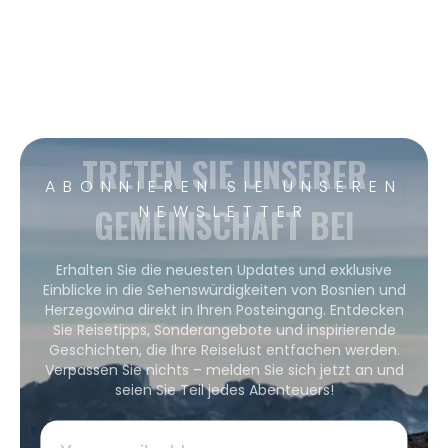
TRETEN SIE UNSERER
ABONNIEREN SIE UNSEREN
GEMEINSCHAFT BEI
NEWSLETTER
Erhalten Sie die neuesten Updates und exklusive
Einblicke in die Sehenswürdigkeiten von Bosnien und
Herzegowina direkt in Ihren Posteingang. Entdecken
Sie Reisetipps, Sonderangebote und inspirierende
Geschichten, die Ihre Reiselust entfachen werden.
Verpassen Sie nichts – melden Sie sich jetzt an und
seien Sie Teil jedes Abenteuers!