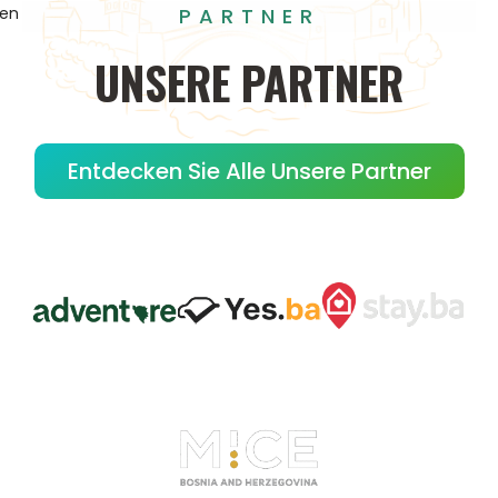
PARTNER
gen
UNSERE
PARTNER
Entdecken Sie Alle Unsere Partner