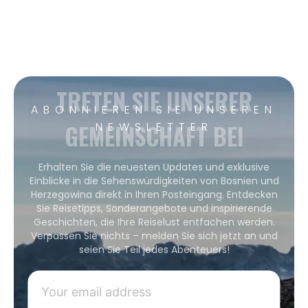
TRETEN SIE UNSERER
ABONNIEREN SIE UNSEREN
GEMEINSCHAFT BEI
NEWSLETTER
Erhalten Sie die neuesten Updates und exklusive
Einblicke in die Sehenswürdigkeiten von Bosnien und
Herzegowina direkt in Ihren Posteingang. Entdecken
Sie Reisetipps, Sonderangebote und inspirierende
Geschichten, die Ihre Reiselust entfachen werden.
Verpassen Sie nichts – melden Sie sich jetzt an und
seien Sie Teil jedes Abenteuers!