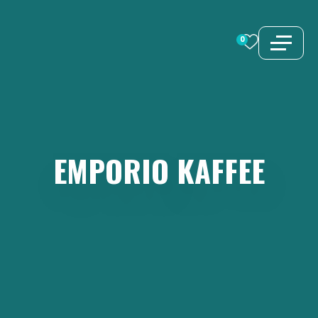
Zum
Inhalt
0
springen
EMPORIO
KAFFEE