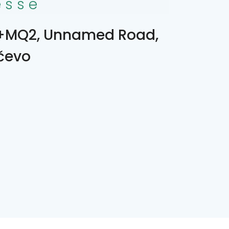
esse
+MQ2, Unnamed Road,
čevo