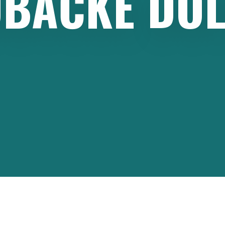
UBAČKE
DOL