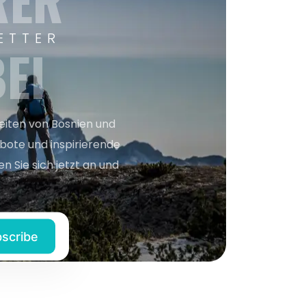
RER
ETTER
EI
keiten von Bosnien und
bote und inspirierende
n Sie sich jetzt an und