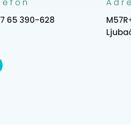
lefon
Adr
7 65 390-628
M57R
Ljuba