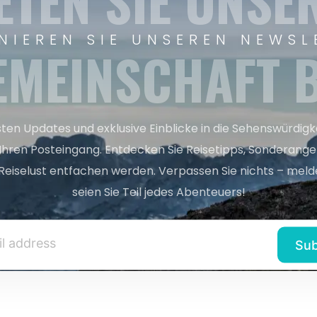
ETEN SIE UNSE
NIEREN SIE UNSEREN NEWSL
EMEINSCHAFT B
sten Updates und exklusive Einblicke in die Sehenswürdig
 Ihren Posteingang. Entdecken Sie Reisetipps, Sonderange
Reiselust entfachen werden. Verpassen Sie nichts – melde
seien Sie Teil jedes Abenteuers!