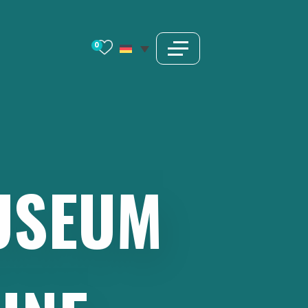
0
USEUM