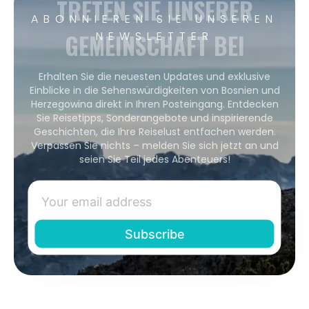
TRETEN SIE UNSERER
ABONNIEREN SIE UNSEREN
GEMEINSCHAFT BEI
NEWSLETTER
Erhalten Sie die neuesten Updates und exklusive
Einblicke in die Sehenswürdigkeiten von Bosnien und
Herzegowina direkt in Ihren Posteingang. Entdecken
Sie Reisetipps, Sonderangebote und inspirierende
Geschichten, die Ihre Reiselust entfachen werden.
Verpassen Sie nichts – melden Sie sich jetzt an und
seien Sie Teil jedes Abenteuers!