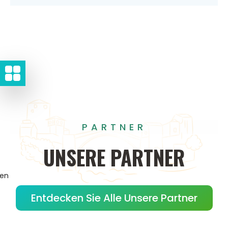
PARTNER
UNSERE
PARTNER
gen
Entdecken Sie Alle Unsere Partner