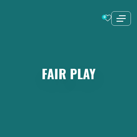
Zum
Inhalt
0
springen
FAIR
PLAY