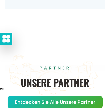
PARTNER
UNSERE
PARTNER
gen
Entdecken Sie Alle Unsere Partner