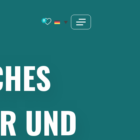
0
CHES
ER
UND