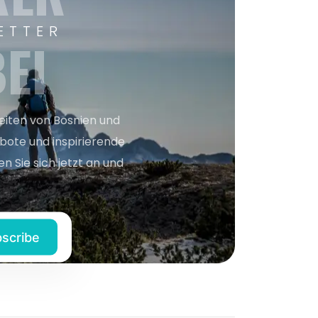
ETTER
EI
keiten von Bosnien und
bote und inspirierende
n Sie sich jetzt an und