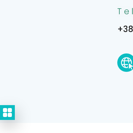
Te
+38