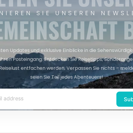
NIEREN SIE UNSEREN NEWSL
EMEINSCHAFT B
sten Updates und exklusive Einblicke in die Sehenswürdig
 Ihren Posteingang. Entdecken Sie Reisetipps, Sonderange
Reiselust entfachen werden. Verpassen Sie nichts – melde
seien Sie Teil jedes Abenteuers!