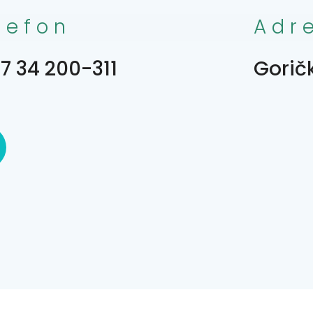
lefon
Adr
7 34 200-311
Goričk