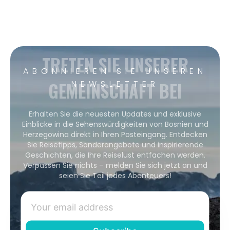
TRETEN SIE UNSERER
ABONNIEREN SIE UNSEREN
GEMEINSCHAFT BEI
NEWSLETTER
Erhalten Sie die neuesten Updates und exklusive
Einblicke in die Sehenswürdigkeiten von Bosnien und
Herzegowina direkt in Ihren Posteingang. Entdecken
Sie Reisetipps, Sonderangebote und inspirierende
Geschichten, die Ihre Reiselust entfachen werden.
Verpassen Sie nichts – melden Sie sich jetzt an und
seien Sie Teil jedes Abenteuers!