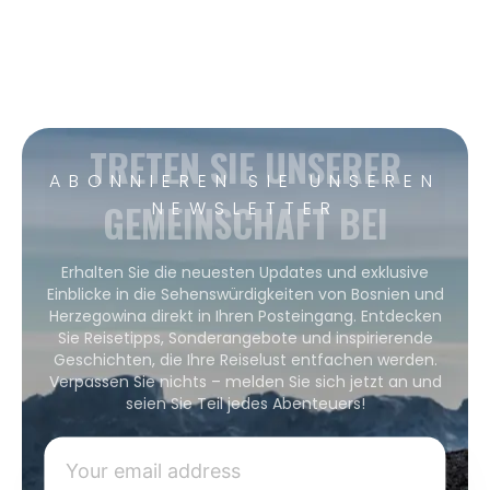
TRETEN SIE UNSERER
ABONNIEREN SIE UNSEREN
GEMEINSCHAFT BEI
NEWSLETTER
Erhalten Sie die neuesten Updates und exklusive
Einblicke in die Sehenswürdigkeiten von Bosnien und
Herzegowina direkt in Ihren Posteingang. Entdecken
Sie Reisetipps, Sonderangebote und inspirierende
Geschichten, die Ihre Reiselust entfachen werden.
Verpassen Sie nichts – melden Sie sich jetzt an und
seien Sie Teil jedes Abenteuers!